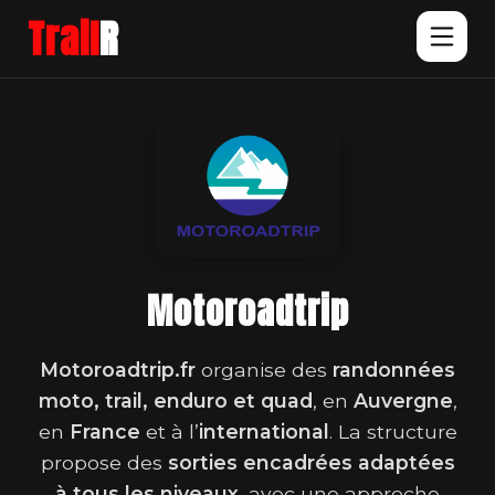
Trail
R
Motoroadtrip
Motoroadtrip.fr
organise des
randonnées
moto, trail, enduro et quad
, en
Auvergne
,
en
France
et à l’
international
. La structure
propose des
sorties encadrées adaptées
à tous les niveaux
, avec une approche