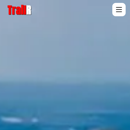
Trail
R