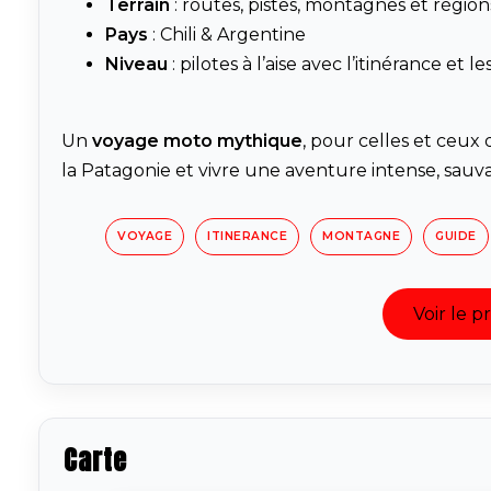
Terrain
: routes, pistes, montagnes et région
Pays
: Chili & Argentine
Niveau
: pilotes à l’aise avec l’itinérance et
Un
voyage moto mythique
, pour celles et ceu
la Patagonie et vivre une aventure intense, sauva
VOYAGE
ITINERANCE
MONTAGNE
GUIDE
Voir le 
Carte