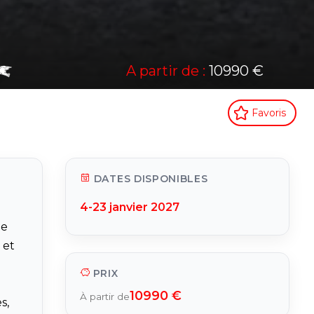
A partir de :
10990 €
Favoris
DATES DISPONIBLES
4-23 janvier 2027
ne
 et
PRIX
10990 €
À partir de
s,