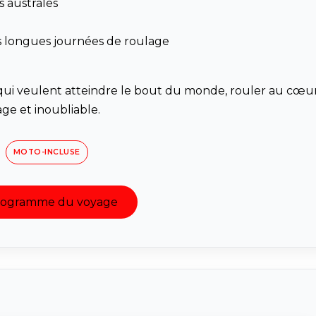
s australes
 les longues journées de roulage
x qui veulent atteindre le bout du monde, rouler au cœu
ge et inoubliable.
MOTO-INCLUSE
programme du voyage