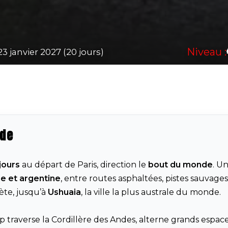
Niveau :
23 janvier 2027 (20 jours)
nde
jours
au départ de Paris, direction le
bout du monde
. U
ne et argentine
, entre routes asphaltées, pistes sauvages
ète, jusqu’à
Ushuaia
, la ville la plus australe du monde.
rip traverse la Cordillère des Andes, alterne grands espace