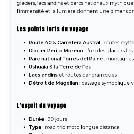
glaciers, lacs andins et parcs nationaux mythiques
l’immensité et la lumière donnent une dimensio
Les points forts du voyage
Route 40
&
Carretera Austral
: routes myth
Glacier Perito Moreno
: l’un des glaciers l
Parc national Torres del Paine
: montagnes 
Ushuaia
& la
Terre de Feu
Lacs andins
et routes panoramiques
Détroit de Magellan
: passage symbolique v
L’esprit du voyage
Durée
: 20 jours
Type
: road trip moto longue distance