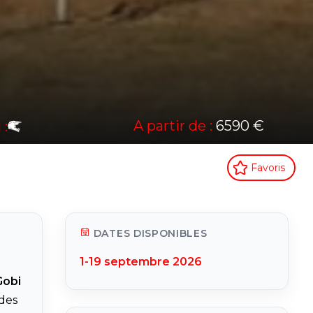
A partir de :
6590 €
 :
Favoris
DATES DISPONIBLES
1-19 septembre 2026
Gobi
des