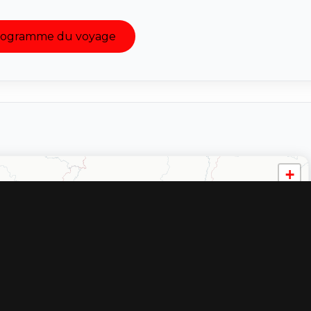
programme du voyage
+
−