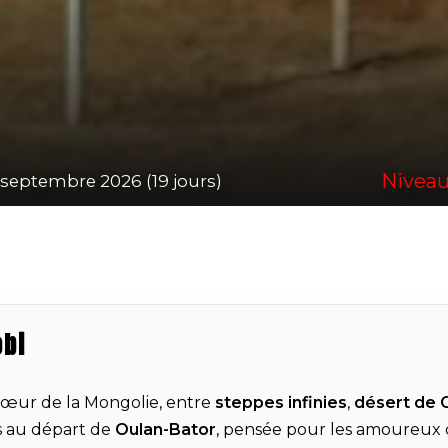
Niveau
 septembre 2026 (19 jours)
obi
œur de la Mongolie, entre
steppes infinies
,
désert de 
s au départ de
Oulan-Bator
, pensée pour les amoureux 