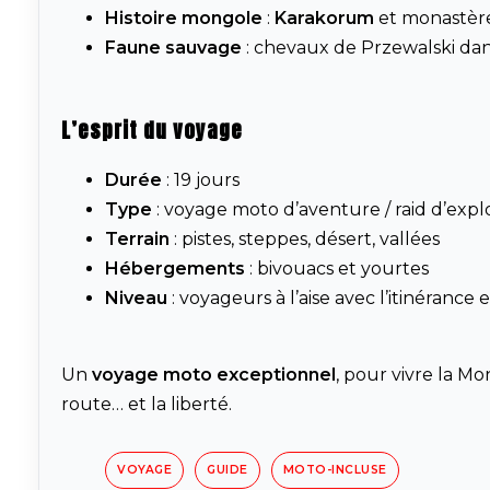
Histoire mongole
:
Karakorum
et monastèr
Faune sauvage
: chevaux de Przewalski dan
L’esprit du voyage
Durée
: 19 jours
Type
: voyage moto d’aventure / raid d’expl
Terrain
: pistes, steppes, désert, vallées
Hébergements
: bivouacs et yourtes
Niveau
: voyageurs à l’aise avec l’itinérance
Un
voyage moto exceptionnel
, pour vivre la Mon
route… et la liberté.
VOYAGE
GUIDE
MOTO-INCLUSE