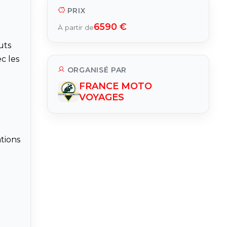
PRIX
6590 €
À partir de
uts
c les
ORGANISÉ PAR
FRANCE MOTO
VOYAGES
ations