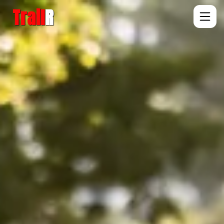
Trail
R