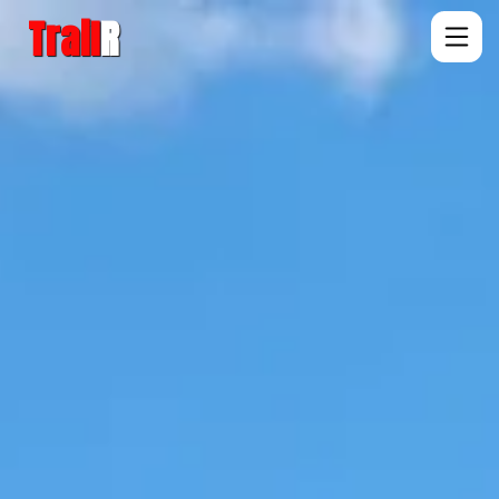
Trail
R