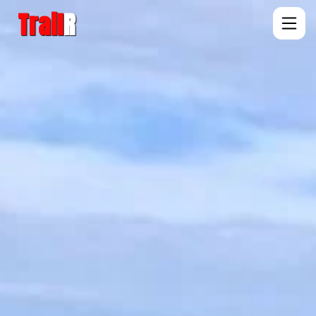
Trail
R