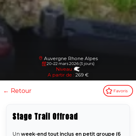
Auvergne Rhone Alpes
20–22 mars 2026 (3 jours)
Niveau :
A partir de :
269 €
← Retour
Favoris
Stage Trail Offroad
Un
week-end tout inclus en petit groupe (6