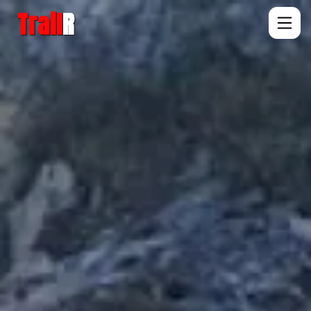
Trail
R