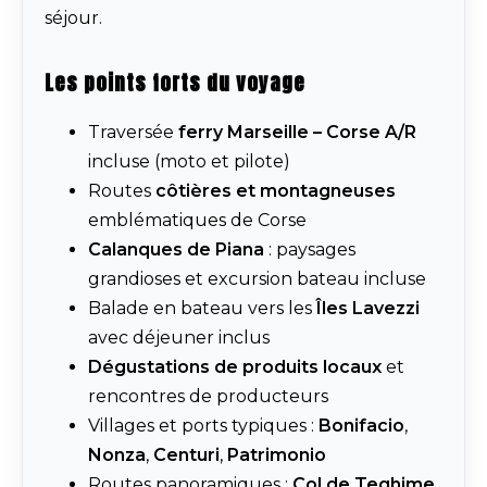
séjour.
Les points forts du voyage
Traversée
ferry Marseille – Corse A/R
incluse (moto et pilote)
Routes
côtières et montagneuses
emblématiques de Corse
Calanques de Piana
: paysages
grandioses et excursion bateau incluse
Balade en bateau vers les
Îles Lavezzi
avec déjeuner inclus
Dégustations de produits locaux
et
rencontres de producteurs
Villages et ports typiques :
Bonifacio
,
Nonza
,
Centuri
,
Patrimonio
Routes panoramiques :
Col de Teghime
,