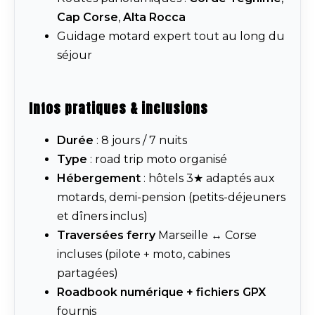
Cap Corse
,
Alta Rocca
Guidage motard expert tout au long du
séjour
Infos pratiques & inclusions
Durée
: 8 jours / 7 nuits
Type
: road trip moto organisé
Hébergement
: hôtels 3★ adaptés aux
motards, demi-pension (petits-déjeuners
et dîners inclus)
Traversées ferry
Marseille ↔ Corse
incluses (pilote + moto, cabines
partagées)
Roadbook numérique + fichiers GPX
fournis