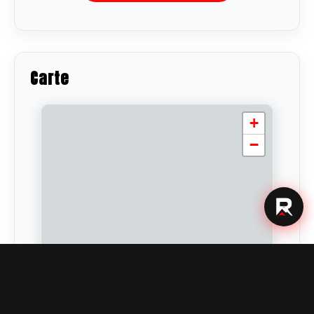
Carte
+
−