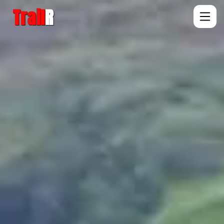
Trail
R