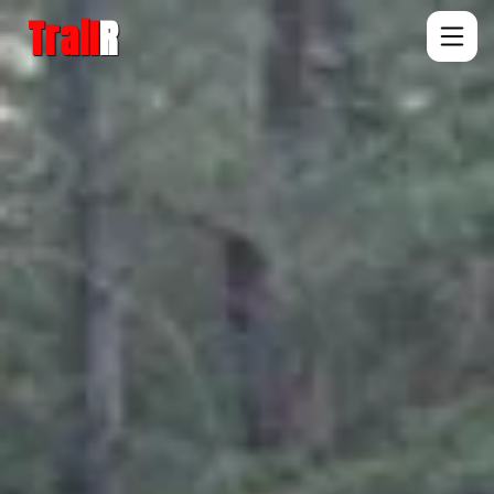
Trail
R